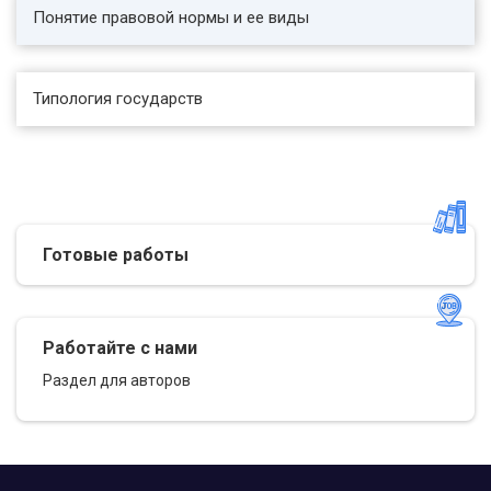
Понятие правовой нормы и ее виды
классово-политическая и общечеловеческая
сущность, содержание и формы, юридические
отношения и связи, особенности правового
сознания и правовой культуры.
Типология государств
........
Готовые работы
Работайте с нами
Раздел для авторов