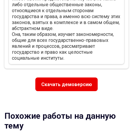
либо отдельные общественные законы,
относящиеся к отдельным сторонам
государства и права, а именно всю систему этих
законов, взятых в комплексе и в самом общем,
абстрактном виде.
Она, таким образом, изучает закономерности,
общие для всех государственно-правовых
явлений и процессов, рассматривает
государство и право как целостные
социальные институты.
.........
Глава 1. Предмет теории государства и права
1.Понятие и структура предмета теории
государства и права
Скачать демоверсию
Определение предмета теории государства и
права, равно как и любой иной учебной
дисциплины, означает установление круга
общественных и иных явлений, институтов и
учреждений, которые она изучает. Наличие
Похожие работы на данную
четко определенного предмета, ограниченного
от сферы "приложения" других, смежных
тему
дисциплин, свидетельствует о научной