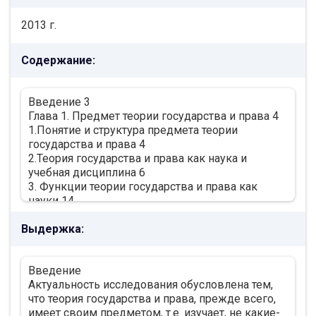
2013 г.
Содержание:
Введение 3
Глава 1. Предмет теории государства и права 4
1.Понятие и структура предмета теории
государства и права 4
2.Теория государства и права как наука и
учебная дисциплина 6
3. Функции теории государства и права как
науки 14
Глава 2. Место теории государства и права в
Выдержка:
системе юридических наук 16
Заключение 25
Библиографический список 26
Введение
Актуальность исследования обусловлена тем,
что теория государства и права, прежде всего,
имеет своим предметом, т.е. изучает, не какие-