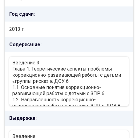
Год сдачи:
2013 г.
Содержание:
Введение 3
Глава 1. Теоретические аспекты проблемы
коррекционно-развивающей работы с детьми
«группы риска» в ДОУ 6
1.1. Основные понятия коррекционно-
развивающей работы с детьми с ЗПР 6
1.2. Направленность коррекционно-
развивающей работы с детьми с ЗПР в ДОУ 8
1.3. Педагогика Монтессори, педагогика Р.
Выдержка:
Штайнера, Кэмпхиллское движение 14
1.4. Проблема интегрированного обучения 19
Глава 2. Реализация системы сопровождения
Введение
детей с ЗПР в реальном процессе