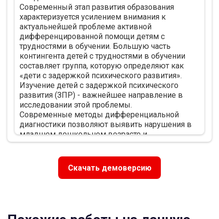
Современный этап развития образования
педагогической деятельности 22
характеризуется усилением внимания к
2.1. Игры и упражнения, направленные на
актуальнейшей проблеме активной
развитие внимания 22
дифференцированной помощи детям с
2.2. Игры и упражнения на совершенствование
трудностями в обучении. Большую часть
восприятия пространства 23
контингента детей с трудностями в обучении
2.3. Игры и упражнения на совершенствование
составляет группа, которую определяют как
восприятия времени 25
«дети с задержкой психического развития».
2.4. Игры и упражнения на совершенствование
Изучение детей с задержкой психического
восприятия цвета 26
развития (ЗПР) - важнейшее направление в
2.5. Игры и упражнения на развитие мышления
исследовании этой проблемы.
и речи 27
Современные методы дифференциальной
2.6. Игры и упражнения на развитие памяти 29
диагностики позволяют выявить нарушения в
Заключение 32
младшем дошкольном возрасте и
Список использованных источников 34
своевременно обеспечить ребенку
коррекционно-педагогическую помощь,
направленную на преодоление имеющихся
Скачать демоверсию
недостатков в развитии, на предупреждение и
профилактику вторичных отклонений.
..........
Глава 1. Теоретические аспекты проблемы
коррекционно-развивающей работы с детьми