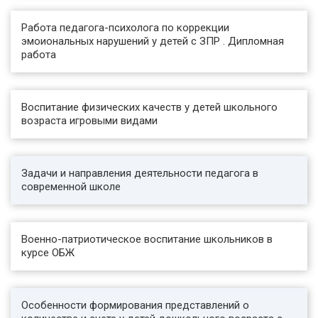
В результате проведенного исследования
можно сделать следующие выводы.
Работа педагога-психолога по коррекции
эмоиональных нарушений у детей с ЗПР . Дипломная
Во-первых, в рамках концепции специального
работа
обучения и воспитания детей с особенностями
психофизического развития коррекционно-
педагогическая работа занимает центральное
положение в едином педагогическом процессе.
Воспитание физических качеств у детей школьного
Во-вторых, коррекционная деятельность
возраста игровыми видами
является составной частью общего процесса
обучения, в то же время имеет свое
специфическое направление при
осуществлении воспитательного процесса.
Задачи и направления деятельности педагога в
В-третьих, по объему и значению
современной школе
коррекционно-педагогического процесса в
системе специального образования ему
отводится значительное место.
Военно-патриотическое воспитание школьников в
............
курсе ОБЖ
Особенности формирования представлений о