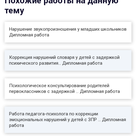
Похожие работы на данную
«группы риска» в ДОУ
1.1. Основные понятия коррекционно-
тему
развивающей работы с детьми с ЗПР
Психологическая коррекция - это действие,
направленное на определенные
Нарушение звукопроизношения у младших школьников
психологические структуры с целью
Дипломная работа
обеспечения полноценного развития и
функционирования ребенка. Это обоснованное
воздействие на внутренний мир человека, при
котором психолог имеет дело с конкретными
Коррекция нарушений словаря у детей с задержкой
проявлениями желаний, переживаний,
психического развития... Дипломная работа
познавательных процессов и действий ребенка
.
При определении основной цели и задач
Психологическое консультирование родителей
психологических коррекций важно помнить
первоклассников с задержкой ... Дипломная работа
положение Л.С. Выготского о создании зоны
ближайшего развития личности и деятельности
ребенка как основное содержание
коррекционной работы. Психологическая
Работа педагога-психолога по коррекции
коррекция призвана решать задачи
эмоциональных нарушений у детей с ЗПР ... Дипломная
профилактики .
работа
.........
Заключение