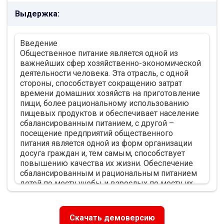
Глава 2 Практика калькулирования
Выдержка:
себестоимости продукции в ООО" Петровка23"
29
2.1 Общая характеристика деятельности ООО"
Введение
Петровка23" 29
Общественное питание является одной из
2.2 Калькулирование себестоимости продукции
важнейших сфер хозяйственно-экономической
в ООО «Петровка-23» 36
деятельности человека. Эта отрасль, с одной
Глава 3 Экономический анализ по
стороны, способствует сокращению затрат
калькулированию себестоимости продукции и
времени домашних хозяйств на приготовление
аудиту в ООО "Петровка23" 44
пищи, более рациональному использованию
3.1 Анализ и аудит затрат ООО «Петровка-23» 44
пищевых продуктов и обеспечивает население
3.2 Мероприятия по совершенствованию
сбалансированным питанием, с другой –
методики калькулирования и учета затрат ООО
посещение предприятий общественного
«Петровка-23» и оценка их эффективности 57
питания является одной из форм организации
Заключение 63
досуга граждан и, тем самым, способствует
Список использованной литературы 67
повышению качества их жизни. Обеспечение
Приложения 73
сбалансированным и рациональным питанием
детей по месту учебы и взрослых по месту их
работы является необходимым фактором для
воспроизводства здорового населения.
............
Скачать демоверсию
Глава 1 Теорико- методологические основы