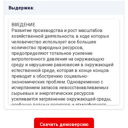
ГЛАВА 2. ОЦЕНКА ЭФФЕКТИВНОСТИ
Выдержка:
ИСПОЛЬЗОВАНИЯ ПРИРОДНО-РЕСУРСНОГО
ПОТЕНЦИАЛА РЕСПУБЛИКИ БУРЯТИЯ 21
2.1. Природные ресурсы Республики Бурятия и
ВВЕДЕНИЕ
их оценка 21
Развитие производства и рост масштабов
2.2. Проблемы использования природно-
хозяйственной деятельности, в ходе которых
ресурсного потенциала Республики Бурятия 33
человечество использует все большее
ГЛАВА 3. ПОВЫШЕНИЕ ЭФФЕКТИВНОСТИ
количество природных ресурсов,
ИСПОЛЬЗОВАНИЯ ПРИРОДНО-РЕСУРСНОГО
предопределяют тотальное усиление
ПОТЕНЦИАЛА РЕСПУБЛИКИ БУРЯТИЯ 43
антропогенного давления на окружающую
3.1. Опыт регионального природопользования в
среду и нарушение равновесия в окружающей
зарубежных странах 43
естественной среде, которая в конце концов
3.2. Стратегические направления
приводит к обострению социально-
совершенствования природопользования в
экономических проблем. Одновременно с
Республике Бурятия 56
исчерпанием запасов невосстанавливаемых
ЗАКЛЮЧЕНИЕ 66
сырьевых и энергетических ресурсов
СПИСОК ИСПОЛЬЗОВАННЫХ ИСТОЧНИКОВ 69
усиливается загрязнение окружающей среды,
ПРИЛОЖЕНИЯ 73
особенно водных ресурсов и атмосферного
воздуха, уменьшаются площади лесов и
плодородных земель, исчезают отдельные
виды растений, животных и тому подобное. Как
Скачать демоверсию
следствие, подрывается природно-ресурсный