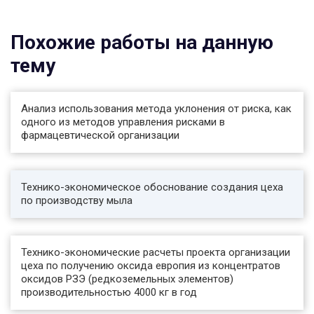
производственные, вспомогательные и
6 Расчет проектной себестоимости продукции
служебно-бытовые помещения размещены в
26
одном цехе вместе. Строительный объем
7 Технико-экономические показатели и
Похожие работы на данную
зданий задан по наружному диаметру.
определение экономической эффективности
Производственные, вспомогательные и
тему
проектируемого производства 30
служебно-бытовые здания занимают, согласно
Заключение 33
заданию, объем в 2386 м3, а сооружения – 90
Список литературы 34
м3.
Анализ использования метода уклонения от риска, как
Капитальные затраты на санитарно-технические
одного из методов управления рисками в
и прочие строительные работы определяются в
фармацевтической организации
процентах к стоимости общестроительных работ
(25% для производственных помещений и 8%
для сооружений):
*
Технико-экономическое обоснование создания цеха
*
по производству мыла
Заключение
На основании анализа основных технико-
экономических показателей проектируемого
Технико-экономические расчеты проекта организации
объекта строительство цеха по производству
цеха по получению оксида европия из концентратов
смывки для лакокрасочных покрытий. Данный
оксидов РЗЭ (редкоземельных элементов)
проект принесёт 6666,85 тыс. руб. / год. чистой
производительностью 4000 кг в год
прибыли