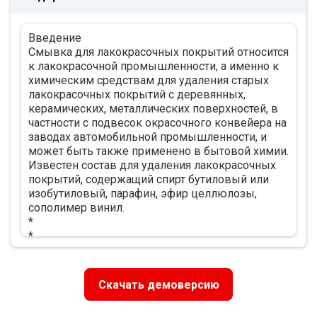
2.1 Расчет сметной стоимотси зданий и
сооружений 12
Введение
2.2 Расчет капитальных затрат на оборудование
Смывка для лакокрасочных покрытий относится
13
к лакокрасочной промышленности, а именно к
2.3 Составление сводной сметы капитальных
химическим средствам для удаления старых
вложений в проектируемый объект 14
лакокрасочных покрытий с деревянных,
3 Расчет численности персонала 16
керамических, металлических поверхностей, в
3.1 Составление баланса рабочего времени
частности с подвесок окрасочного конвейера на
одного среднесписочного рабочего 16
заводах автомобильной промышленности, и
3.2 Расчет численности основных
может быть также применено в бытовой химии.
производственных рабочих 18
Известен состав для удаления лакокрасочных
3.3 Расчет численности вспомогательных
покрытий, содержащий спирт бутиловый или
рабочих основных цехов 19
изобутиловый, парафин, эфир целлюлозы,
3.4 Расчет численности служащих 20
сополимер винил.
4 Расчет производительности труда 21
*
5 Расчет фонда заработной платы работающих
*
21
2 Расчет сметной стоимости проектируемого
5.1 Расчет фонда заработной платы рабочих 21
объекта
5.2 Расчет фонда заработной платы служащих
2.1 Расчет сметной стоимотси зданий и
24
Скачать демоверсию
сооружений
5.3 Сводные показатели по труду и заработной
Согласно заданию на курсовое проектирование
плате 25