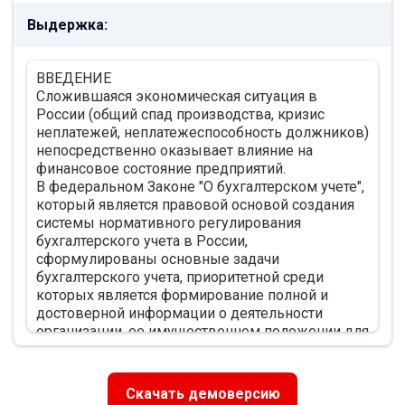
1.3. Роль влияния учетной политики на
Выдержка:
финансовые показатели компании 20
1.4. Обзор математического моделирования в
экономике 23
ВВЕДЕНИЕ
1.5. Обоснование имитационного
Сложившаяся экономическая ситуация в
моделирования как метода решения 31
России (общий спад производства, кризис
2. Практическая часть 36
неплатежей, неплатежеспособность должников)
2.1 Характеристика ООО "Зара ХОМ СНГ" 36
непосредственно оказывает влияние на
2.2 Постановка задачи 52
финансовое состояние предприятий.
2.3 Обоснование использования Имитационного
В федеральном Законе "О бухгалтерском учете",
Анализирующего Комплекса 55
который является правовой основой создания
2.4 Исходные данные для построения модели с
системы нормативного регулирования
помощью “Имитак” 60
бухгалтерского учета в России,
2.5 Построение имитационной модели в
сформулированы основные задачи
программе "Имитак" 72
бухгалтерского учета, приоритетной среди
2.6 Решение с помощью "Имитак" 84
которых является формирование полной и
ЗАКЛЮЧЕНИЕ 95
достоверной информации о деятельности
организации, ее имущественном положении для
внутренних и внешних пользователей-
руководителей, акционеров, других
собственников, кредиторов, инвесторов и т.п.
Скачать демоверсию
2. Практическая часть