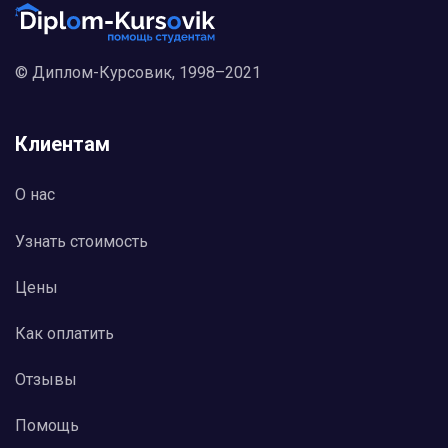
изменения вкусов потребителей и новых
появившихся трендов. Его мечта так и
оставалась невоплощенной до тех пор, пока он
не встретил Хосе Марию Кастейяно (Jose Maria
© Диплом-Курсовик, 1998–2021
Castellano). Специалист по информационным
технологиям, Кастейяно работала в
департаменте информационных технологий
Клиентам
компании Aegon Espana’s перед тем, как стала
финансовым директором Испанского
подразделения компании ConAgra. Кастейяно
О нас
присоединилась к Ортега в 1984 году и
приступила к разработке схемы
Узнать стоимость
распространения, которая впоследствии
произвела революцию в мировой швейной
индустрии.
Цены
Как оплатить
Отзывы
Помощь