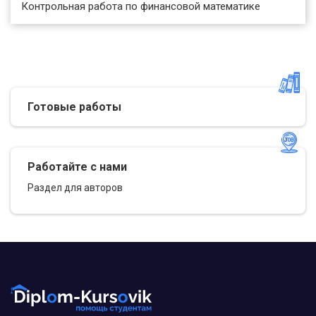
Контрольная работа по финансовой математике
Коэффициенты регрессии (в примере b)
нежелательно использовать для
непосредственной оценки влияния факторов на
результативный признак в том случае, если
существует различие единиц измерения
результативного показателя у и факторного
признака х.
Готовые работы
Для этих целей вычисляются коэффициенты
эластичности и бета - коэффициенты.
Коэффициент эластичности находится по
формуле:
Работайте с нами
Раздел для авторов