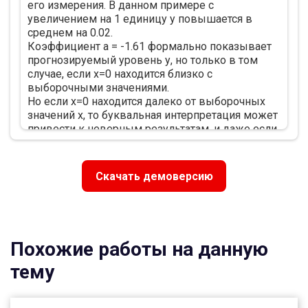
его измерения. В данном примере с
увеличением на 1 единицу y повышается в
среднем на 0.02.
Коэффициент a = -1.61 формально показывает
прогнозируемый уровень у, но только в том
случае, если х=0 находится близко с
выборочными значениями.
Но если х=0 находится далеко от выборочных
значений х, то буквальная интерпретация может
привести к неверным результатам, и даже если
линия регрессии довольно точно описывает
значения наблюдаемой выборки, нет гарантий,
что также будет при экстраполяции влево или
Скачать демоверсию
вправо.
Подставив в уравнение регрессии
соответствующие значения х, можно
определить выровненные (предсказанные)
значения результативного показателя y(x) для
Похожие работы на данную
каждого наблюдения.
Связь между у и х определяет знак
тему
коэффициента регрессии b (если > 0 – прямая
связь, иначе - обратная). В нашем примере
связь прямая.