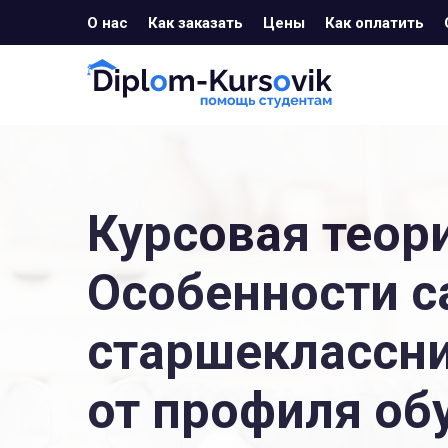
О нас
Как заказать
Цены
Как оплатить
Курсовая теори
Особенности 
старшеклассни
от профиля об