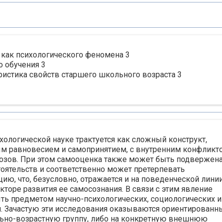
 как психологического феномена 3
о обучения 3
еристика свойств старшего школьного возраста 3
ологической науке трактуется как сложный конструкт,
м равновесием и самопринятием, с внутренним конфликт
зов. При этом самооценка также может быть подвержен
оятельств и соответственно может претерпевать
ю, что, безусловно, отражается и на поведенческой лини
екторе развития ее самосознания. В связи с этим явление
ь предметом научно-психологических, социологических и
. Зачастую эти исследования оказываются ориентирован
льно-возрастную группу, либо на конкретную внешнюю