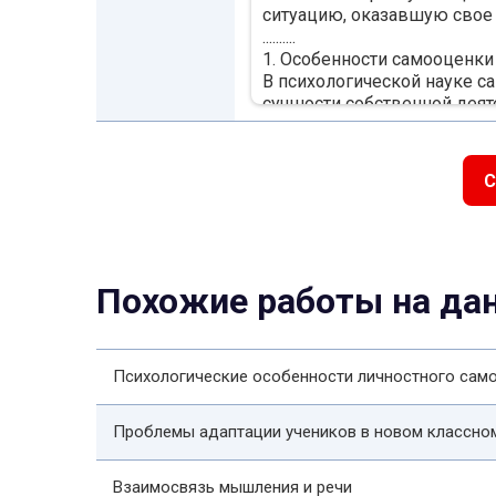
ситуацию, оказавшую свое 
..........
1. Особенности самооценки
В психологической науке с
сущности собственной деят
жизни в целом и при этом
положительным и отрицател
такой ситуации самооцени
С
смыслов индивида. Однако
рассмотрим историю формир
.........
Заключение
Самооценка как психологи
Похожие работы на да
времени. Ученые пришли к 
самосознанием личности, с
отличается изменчивостью 
однако это зависит от уров
Психологические особенности личностного само
..........
Проблемы адаптации учеников в новом классном
Взаимосвязь мышления и речи