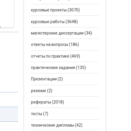
курсовые проекты (3070)
курсовые работы (3648)
и
магистерские диссертации (34)
ия. В
ответы на вопросы (186)
ки,
отчеты по практике (469)
и.
практические задания (135)
риод
Презентации (2)
енка
резюме (2)
в,
рефераты (2018)
тесты (7)
технические дипломы (42)