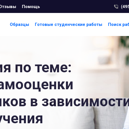
Отзывы
Помощь
Образцы
Готовые студенческие работы
Поиск ра
я по теме:
самооценки
ков в зависимост
учения