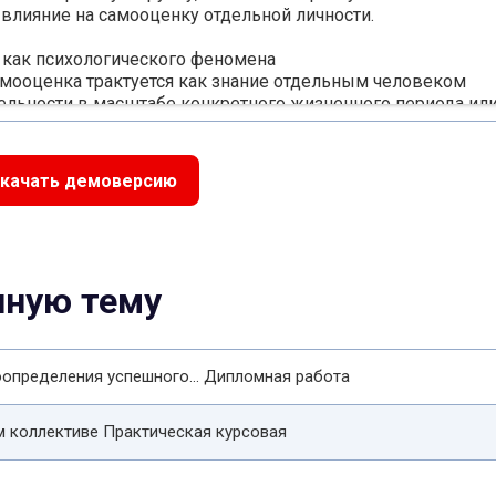
влияние на самооценку отдельной личности.
 как психологического феномена
амооценка трактуется как знание отдельным человеком
ельности в масштабе конкретного жизненного периода ил
 умение дать самостоятельную оценку собственным же
ьным сторонам, свойствам личности и качествам поведен
вания основным критерием выступает система личностных
качать демоверсию
, прежде чем обращаться к основным свойствам самооцен
ования научных представлений об этом понятии и явлени
ческий феномен исследовалась достаточно длительный пе
нную тему
выводу, что это понятие и явление всецело связано с
 Я-концепцией и психическими процессами. Также самооц
и может подвергаться воздействию внешних обстоятельст
ня зрелости личности и особенностей конкретной ситуации.
определения успешного... Дипломная работа
 коллективе Практическая курсовая