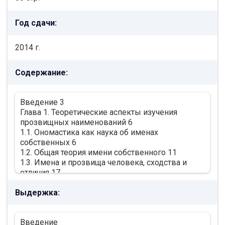
Год сдачи:
2014 г.
Содержание:
Введение 3
Глава 1. Теоретические аспекты изучения
прозвищных наименований 6
1.1. Ономастика как наука об именах
собственных 6
1.2. Общая теория имени собственного 11
1.3. Имена и прозвища человека, сходства и
отличия 17
Выводы по первой главе 25
Выдержка:
Глава 2. Практическое исследование
лингвистических и экстралингвистических
особенностей прозвищ в английском языке 29
Введение
2.1. Семантические особенности прозвищ 29