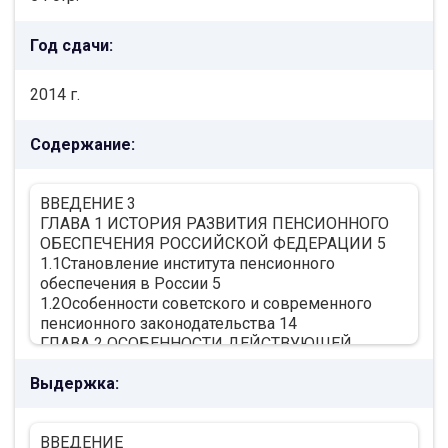
Год сдачи:
2014 г.
Содержание:
ВВЕДЕНИЕ 3
ГЛАВА 1 ИСТОРИЯ РАЗВИТИЯ ПЕНСИОННОГО
ОБЕСПЕЧЕНИЯ РОССИЙСКОЙ ФЕДЕРАЦИИ 5
1.1Становление института пенсионного
обеспечения в России 5
1.2Особенности советского и современного
пенсионного законодательства 14
ГЛАВА 2 ОСОБЕННОСТИ ДЕЙСТВУЮЩЕЙ
СИСТЕМЫ ПЕНСИОННОГО ОБЕСПЕЧЕНИЯ В
Выдержка:
РОССИЙСКОЙ ФЕДЕРАЦИИ 18
2.1 Основные цели, задачи и направления
пенсионной реформы 18
ВВЕДЕНИЕ
2.2 Деятельность Пенсионного фонда