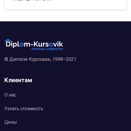
Базовым элементом пенсионной системы,
потенциал которого предстоит только
формировать, должен стать институт
обязательного социального пенсион-ного
страхования, который в наиболее полной мере
является адекватным интересам работников,
работодателей и государ¬ства. Других
альтернатив для страны на индустриальном и
постиндустриальном этапе ее развития не
существует.
© Диплом-Курсовик, 1998–2021
Анализ свидетельствует о том, что кризис
пенсионной си¬стемы в России обусловлен как
«внешними» по отношению к ней условиями,
так и внутренними механизмами ее
Клиентам
функ¬ционирования.
О нас
Узнать стоимость
Цены