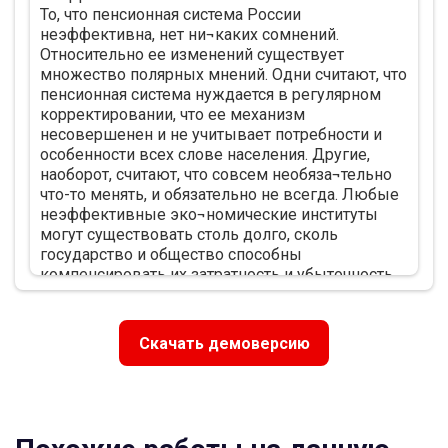
То, что пенсионная система России
Российской Федерации 25
неэффективна, нет ни¬каких сомнений.
2.3Негосударственное пенсионное обеспечение:
Относительно ее изменений существует
особенности современного этапа 28
множество полярных мнений. Одни считают, что
ГЛАВА 3 ПЕРСПЕКТИВЫ ДАЛЬНЕЙШЕГО
пенсионная система нуждается в регулярном
РАЗВИТИЯ ПЕНСИОННОГО ОБЕСПЕЧЕНИЯ В
корректировании, что ее механизм
РОССИЙСКОЙ ФЕДЕРАЦИИ 37
несовершенен и не учитывает потребности и
3.1Оценка пенсионной системы в настоящее
особенности всех слове населения. Другие,
время 37
наоборот, считают, что совсем необяза¬тельно
3.2Направления развития пенсионного
что-то менять, и обязательно не всегда. Любые
обеспечения в Российской Федерации 45
неэффективные эко¬номические институты
ЗАКЛЮЧЕНИЕ 48
могут существовать столь долго, сколь
СПИСОК ИСПОЛЬЗОВАННЫХ ИСТОЧНИКОВ 52
государство и общество способны
ПРИЛОЖЕНИЯ
компенсировать их затратность и убыточность.
Именно это и демонстрировала российская
экономическая практика до осени 2008 г.
Сейчас ситуация изменилась - тяжесть
Скачать демоверсию
пенсионных выплат непо¬сильна для
сегодняшнего российского государства.
Несомненно, что перемены в пенсионном
обеспечении неизбежны. Не рассматривая
подробно текущую и перспективную