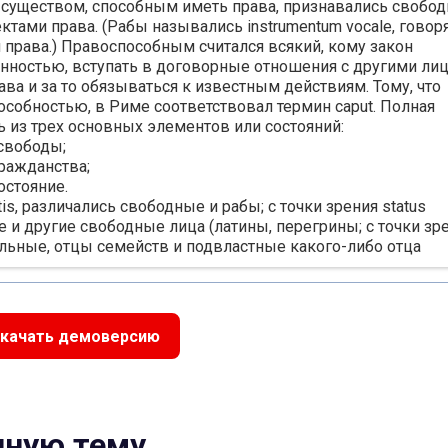
е. существом, способным иметь права, признавались свобо
ктами права. (Рабы назывались instrumentum vocale, гово
 права.) Правоспособным считался всякий, кому закон
нностью, вступать в договорные отношения с другими лиц
ава и за то обязываться к известным действиям. Тому, что
особностью, в Риме соответствовал термин caput. Полная
ь из трех основных элементов или состояний:
е свободы;
 гражданства;
состояние.
atis, различались свободные и рабы; с точки зрения status
не и другие свободные лица (латины, перегрины; с точки зр
ятельные, отцы семейств и подвластные какого-либо отца
арстве было достигнуто формальное равенство свободных
рава.
сти выражалось в утрате одного из статусов,
качать демоверсию
авосубъектность (status libertatis, status civitatis, status
ни могло быть наибольшим (maxima), средним (media) или
чения правового состояния наступала вследствие утраты
у только свободный человек мог быть римским гражданин
нную тему
сте со свободой римлянин лишался и гражданства, и семе