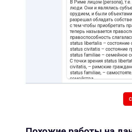
В Риме лицом (persona), т.
люди. Они и являлись субъе
орудием, и были объектами
разрешал обладать собстве
с тем чтобы приобретать пр
теперь называется правосп
правоспособность слагалас
status libertalis – состояни
status civitatis – состояние
status familiae – семейное 
С точки зрения status libert
civitatis, – римские гражда
status familiae, – самосто
семейства.
В целом, в Римском госуд
людей в области частного п
Ограничение правоспособно
С
характеризовавших частную пр
familiae), и по своей степе
наименьшим (minima).
Наибольшая степень ограни
статуса свободы. Поскольк
Похожие работы на да
членом римской семьи, вме