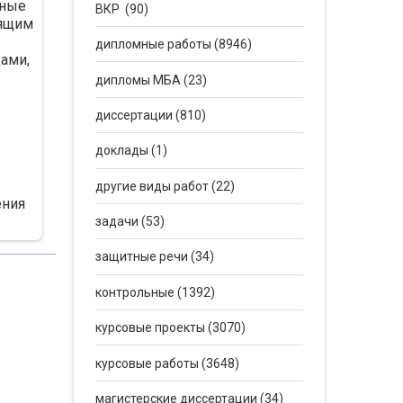
дные
ВКР (90)
рящим
дипломные работы (8946)
ами,
дипломы МБА (23)
диссертации (810)
доклады (1)
другие виды работ (22)
ения
задачи (53)
защитные речи (34)
контрольные (1392)
курсовые проекты (3070)
курсовые работы (3648)
ом и
магистерские диссертации (34)
йных