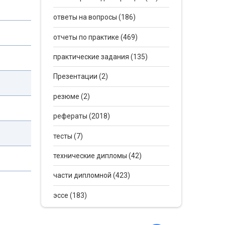
о
ответы на вопросы (186)
о
отчеты по практике (469)
оды в
практические задания (135)
вал
Презентации (2)
пень
резюме (2)
рефераты (2018)
тесты (7)
уде;
технические дипломы (42)
части дипломной (423)
эссе (183)
е) от
ом