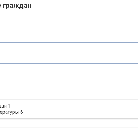
е граждан
ан 1
ературы 6