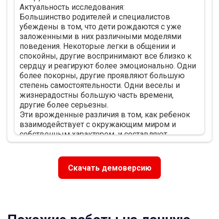
Актуальность исследования:
Большинство родителей и специалистов
убеждены в том, что дети рождаются с уже
заложенными в них различными моделями
поведения. Некоторые легки в общении и
спокойны, другие воспринимают все близко к
сердцу и реагируют более эмоционально. Одни
более покорны, другие проявляют большую
степень самостоятельности. Одни веселы и
жизнерадостны большую часть времени,
другие более серьезны.
Эти врожденные различия в том, как ребенок
взаимодействует с окружающим миром и
собственным характером, и составляют
темперамент. Концепция темперамента
помогает объяснить, каким образом дети,
выросшие в одной семье, зачастую становятся
Скачать демоверсию
абсолютно разными людьми. Она также
проливает свет на то, почему родителям проще
воспитывать одних детей, тогда как воспитание
других превращается в сущий ад.
............