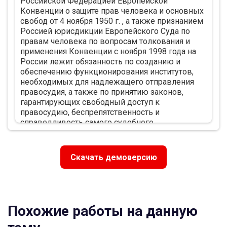
Российской Федерацией Европейской
и порядок его осуществления…………………………...25
Конвенции о защите прав человека и основных
2.2. Действия мирового судьи после получения
свобод от 4 ноября 1950 г. , а также признанием
апелляционной жалобы,
Россией юрисдикции Европейского Суда по
представления…………………36
правам человека по вопросам толкования и
Глава 3. Рассмотрение дела судом
применения Конвенции с ноября 1998 года на
апелляционной инстанции…….44
России лежит обязанность по созданию и
3.1. Судебное разбирательство в суде второй
обеспечению функционирования институтов,
инстанции……44
необходимых для надлежащего отправления
3.2. Основания к отмене или изменению
правосудия, а также по принятию законов,
решения
гарантирующих свободный доступ к
мирового судьи в апелляционном
правосудию, беспрепятственность и
порядке……………...55
справедливость самого судебного
3.3. Постановления суда апелляционной
разбирательства.
инстанции…………59
Одной из гарантий беспрепятственного доступа
3.4. Производство по обжалованию
граждан к правосудию является возрождение в
определений
Скачать демоверсию
современном гражданском процессе института
мирового судьи…………………………………………..67
мировых судей. Введение института мировых
Заключение……………………………………………………………..72
судей потребовало принятия соответствующих
Список нормативных правовых
норм о новом виде пересмотра не вступивших
актов............................................76
в законную силу решений и определений
Список научной и учебной
Похожие работы на данную
мировых судей - апелляционного производства
литературы………………………….77
в районном суде.
Список судебной