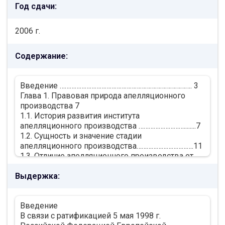
Год сдачи:
2006 г.
Содержание:
Введение ……………………………………………………………………. 3
Глава 1. Правовая природа апелляционного
производства 7
1.1. История развития института
апелляционного производства ………………………........7
1.2. Сущность и значение стадии
апелляционного производства…………………………….11
1.3. Отличие апелляционного производства от
иных стадий пересмотра судебных актов
Выдержка:
федеральных судов Российской Федерации
………...…16
Глава 2. Возбуждение апелляционного
Введение
производства…………….. 25
В связи с ратификацией 5 мая 1998 г.
2.1. Право апелляционного обжалования