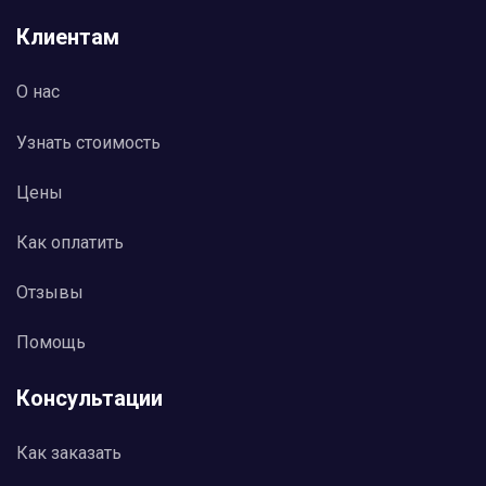
от 19 декабря 2003 г. № 23 «О судебном
решении» // «Российская газета» от 26 декабря
Клиентам
2003 г. № 260.
3. Постановление Пленума Верховного Суда РФ
О нас
от 10 октября 2003 г. № 5 «О применении судами
общей юрисдикции общепризнанных
принципов и норм международного права и
Узнать стоимость
международных договоров Российской
Федерации» // Бюллетень Верховного Суда
Цены
Российской Федерации, декабрь 2003 г., N 12.
4. Постановление Пленума Верховного суда РФ
Как оплатить
от 20.01.2003 года № 2 «О некоторых вопросах,
возникших в связи с принятием и введением в
Отзывы
действие гражданского процессуального
кодекса Российской Федерации» // Российская
газета от 25.01.2003 года № 15;
Помощь
5. Постановление Пленума Верховного Суда РФ
от 31 октября 1995 г. № 8 «О некоторых
Консультации
вопросах применения судами Конституции
Российской Федерации при осуществлении
правосудия» // Бюллетень Верховного Суда
Как заказать
Российской Федерации. 1996. № 2.