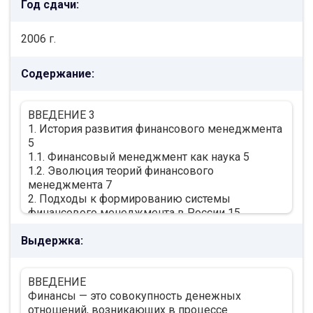
Год сдачи:
2006 г.
Содержание:
ВВЕДЕНИЕ 3
1. История развития финансового менеджмента
5
1.1. Финансовый менеджмент как наука 5
1.2. Эволюция теорий финансового
менеджмента 7
2. Подходы к формированию системы
финансового менеджмента в России 15
2.1. Этапы развития финансового менеджмента
Выдержка:
в России 15
2.2. Система финансового менеджмента 20
3. Применение методов и приемов финансового
ВВЕДЕНИЕ
менеджмента в антикризисном финансовом
Финансы — это совокупность денежных
менеджменте 28
отношений, возникающих в процессе
3.1. Краткая характеристика и основные