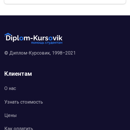
менеджмента в целях улучшения показателей
ликвидности и платежеспособности
предприятия.
3. Применение методов и приемов финансового
менеджмента в антикризисном финансовом
менеджменте
3.1. Краткая характеристика и основные
технико-экономические показатели
деятельности предприятия
© Диплом-Курсовик, 1998–2021
ООО «Цифровые технологии» осуществляет
свою хозяйственную деятельность на
территории Ханты-Мансийского автономного
Клиентам
округа.
Организационно-правовая форма предприятия -
Общество с ограниченной ответственностью.
О нас
Полное наименование общества: Общество с
ограниченной ответственностью «Цифровые
Узнать стоимость
технологии».
Сокращенное наименование общества: ООО
«Цифровые технологии».
Цены
Местонахождение общества: Тюменская
область, Ханты-Мансийский автономный округ -
Как оплатить