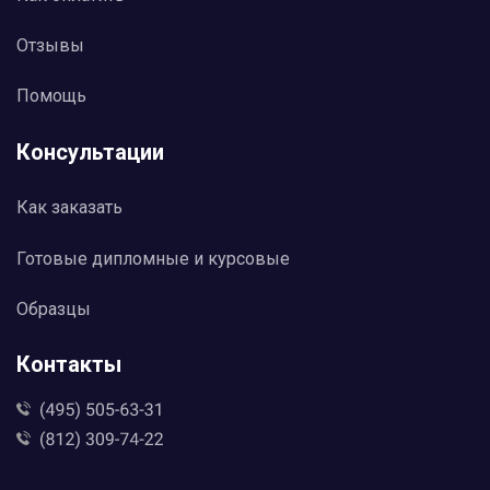
Югра, г. Нижневартовск, ул. Чапаева д. 83 кв.17
Почтовый адрес общества: 628606 ГОС-6
Отзывы
Тюменская область, Ханты-Мансийский
автономный округ - Югра, г. Нижневартовск ул.
Омская д. 10 кв.107.
Помощь
Общество действует на основании Устава.
Общество имеет в собственности обособленное
Консультации
имущество, учитываемое на его
самостоятельном балансе, может от своего
имени приобретать и осуществлять
Как заказать
имущественные и личные неимущественные
права, нести обязанности, быть истцом и
Готовые дипломные и курсовые
ответчиком в суде. Общество может иметь
гражданские права и нести гражданские
Образцы
обязанности, необходимые для осуществления
любых видов деятельности, не запрещенных
федеральными законами, если это не
Контакты
противоречит предмету и целям деятельности,
определенным в Уставе.
В соответствии со своим организационно-
правовым статусом, Общество несет
ответственность по своим обязательствам всем
принадлежащим ему имуществом.