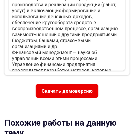
производства и реализации продукции (работ,
технико-экономические показатели
услуг) и включающих формирование и
деятельности предприятия 28
использование денежных доходов,
3.2. Общая оценка финансового состояния 36
обеспечение кругооборота средств в
3.3. Пути улучшения финансового состояния
воспроизводственном процессе, организацию
путем управления активами, собственным и
взаимоот¬ношений с другими предприятиями,
заемным капиталом 42
бюджетом, банками, страхо¬выми
ЗАКЛЮЧЕНИЕ 63
организациями и др.
ЛИТЕРАТУРА 66
Финансовый менеджмент — наука об
ПРИЛОЖЕНИЕ 69
управлении всеми этими процессами.
Управление финансами предприятия
предполагает разработку методов, которые
предприятие ставит перед собой для
достижения определенных целей, конечной из
которых является обеспечение прочного и
Скачать демоверсию
устойчивого финансового состояния.
Финансовый менеджмент включает разработку
и выбор крите¬риев для принятия правильных
финансовых решений, а также практическое
использование этих критериев с учетом
Похожие работы на данную
конкретных условий деятельности предприятия.
Исходной базой для управления финансами
тему