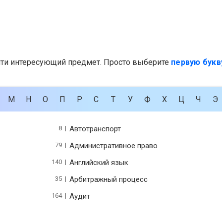
йти интересующий предмет. Просто выберите
первую букв
М
Н
О
П
Р
С
Т
У
Ф
Х
Ц
Ч
Э
8 |
Автотранспорт
79 |
Административное право
140 |
Английский язык
35 |
Арбитражный процесс
164 |
Аудит