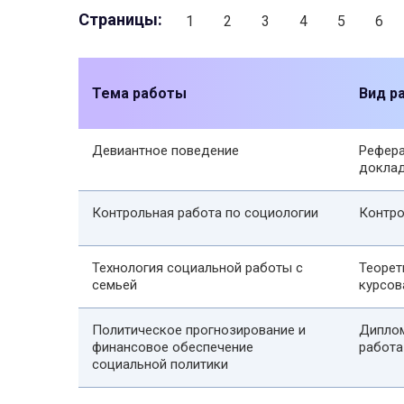
Страницы:
1
2
3
4
5
6
Тема работы
Вид р
Девиантное поведение
Рефера
докла
Контрольная работа по социологии
Контро
Технология социальной работы с
Теорет
семьей
курсов
Политическое прогнозирование и
Дипло
финансовое обеспечение
работа
социальной политики