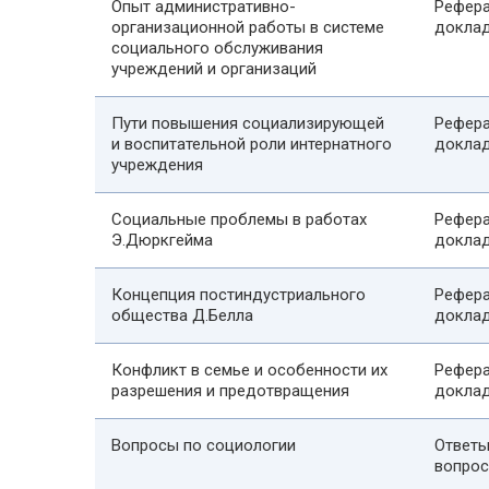
Опыт административно-
Рефера
организационной работы в системе
докла
социального обслуживания
учреждений и организаций
Пути повышения социализирующей
Рефера
и воспитательной роли интернатного
докла
учреждения
Социальные проблемы в работах
Рефера
Э.Дюркгейма
докла
Концепция постиндустриального
Рефера
общества Д.Белла
докла
Конфликт в семье и особенности их
Рефера
разрешения и предотвращения
докла
Вопросы по социологии
Ответы
вопро