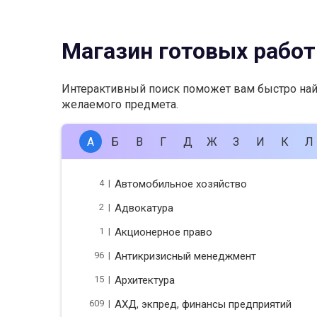
Магазин готовых работ
Интерактивный поиск поможет вам быстро на
желаемого предмета.
А
Б
В
Г
Д
Ж
З
И
К
Л
4 |
Автомобильное хозяйство
2 |
Адвокатура
1 |
Акционерное право
96 |
Антикризисный менеджмент
15 |
Архитектура
609 |
АХД, экпред, финансы предприятий