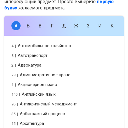
интересующий предмет. Просто выберите
первую
букву
желаемого предмета.
А
Б
В
Г
Д
Ж
З
И
К
Л
Автомобильное хозяйство
4 |
Автотранспорт
8 |
Адвокатура
2 |
Административное право
79 |
Акционерное право
1 |
Английский язык
140 |
Антикризисный менеджмент
96 |
Арбитражный процесс
35 |
Архитектура
15 |