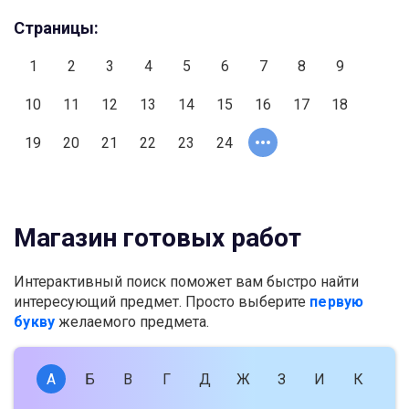
Страницы:
1
2
3
4
5
6
7
8
9
10
11
12
13
14
15
16
17
18
19
20
21
22
23
24
Магазин готовых работ
Интерактивный поиск поможет вам быстро найти
интересующий предмет. Просто выберите
первую
букву
желаемого предмета.
А
Б
В
Г
Д
Ж
З
И
К
Л