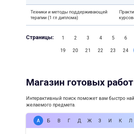
Техники и методы поддерживающей
Практи
терапии (1 гл диплома)
курсов
Страницы:
1
2
3
4
5
6
19
20
21
22
23
24
Магазин готовых работ
Интерактивный поиск поможет вам быстро на
желаемого предмета.
А
Б
В
Г
Д
Ж
З
И
К
Л