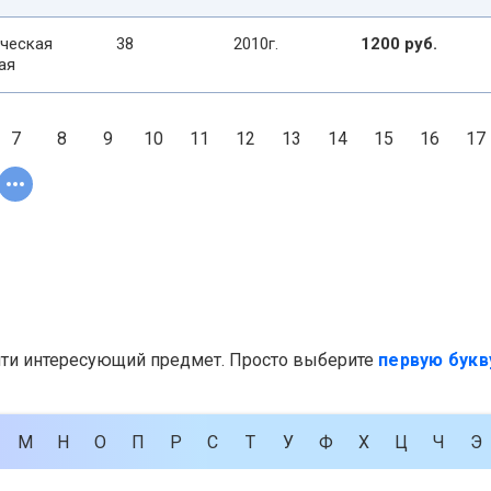
ческая
38
2010г.
1200 руб.
ая
7
8
9
10
11
12
13
14
15
16
17
йти интересующий предмет. Просто выберите
первую букв
М
Н
О
П
Р
С
Т
У
Ф
Х
Ц
Ч
Э