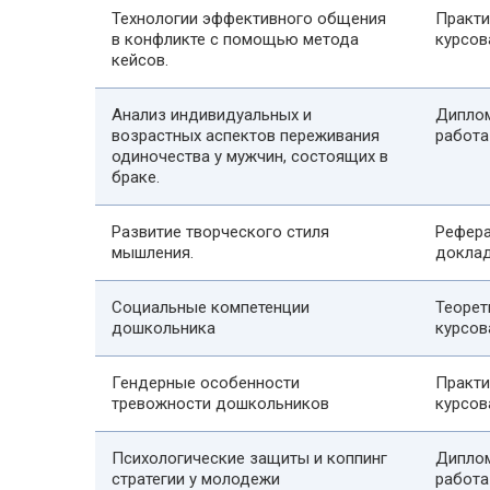
Технологии эффективного общения
Практи
в конфликте с помощью метода
курсов
кейсов.
Анализ индивидуальных и
Дипло
возрастных аспектов переживания
работа
одиночества у мужчин, состоящих в
браке.
Развитие творческого стиля
Рефера
мышления.
докла
Социальные компетенции
Теорет
дошкольника
курсов
Гендерные особенности
Практи
тревожности дошкольников
курсов
Психологические защиты и коппинг
Дипло
стратегии у молодежи
работа