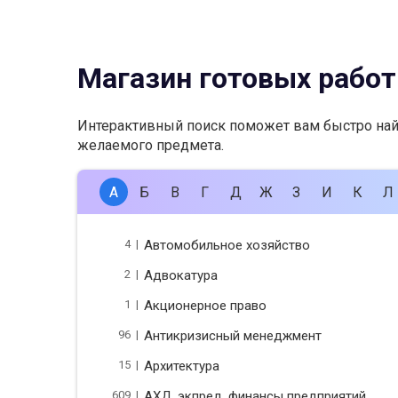
Магазин готовых работ
Интерактивный поиск поможет вам быстро на
желаемого предмета.
А
Б
В
Г
Д
Ж
З
И
К
Л
4 |
Автомобильное хозяйство
2 |
Адвокатура
1 |
Акционерное право
96 |
Антикризисный менеджмент
15 |
Архитектура
609 |
АХД, экпред, финансы предприятий