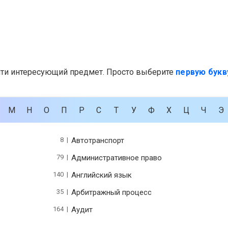
йти интересующий предмет. Просто выберите
первую букв
М
Н
О
П
Р
С
Т
У
Ф
Х
Ц
Ч
Э
8 |
Автотранспорт
79 |
Административное право
140 |
Английский язык
35 |
Арбитражный процесс
164 |
Аудит