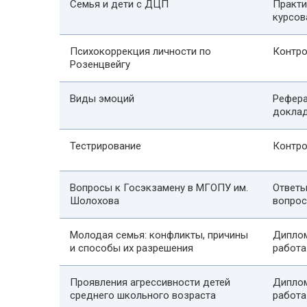
Семья и дети с ДЦП
Практи
курсов
Психокоррекция личности по
Контро
Розенцвейгу
Виды эмоций
Рефера
докла
Тестрирование
Контро
Вопросы к Госэкзамену в МГОПУ им.
Ответы
Шолохова
вопро
Молодая семья: конфликты, причины
Дипло
и способы их разрешения
работа
Проявления агрессивности детей
Дипло
среднего школьного возраста
работа