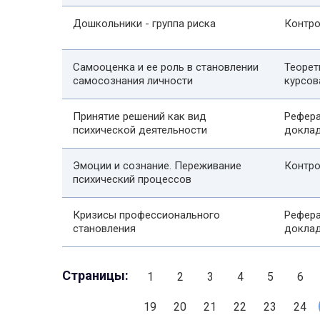
Дошкольники - группа риска
Контро
Самооценка и ее роль в становлении
Теорет
самосознания личности
курсов
Принятие решений как вид
Рефера
психической деятельности
докла
Эмоции и сознание. Переживание
Контро
психический процессов
Кризисы профессионального
Рефера
становления
докла
Страницы:
1
2
3
4
5
6
19
20
21
22
23
24