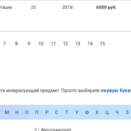
тация
25
2015г.
6000 руб.
7
8
9
10
11
12
13
14
15
йти интересующий предмет. Просто выберите
первую букв
М
Н
О
П
Р
С
Т
У
Ф
Х
Ц
Ч
Э
8 |
Автотранспорт