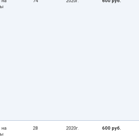
 на
74
2020г.
600 руб.
сы
 на
28
2020г.
600 руб.
сы