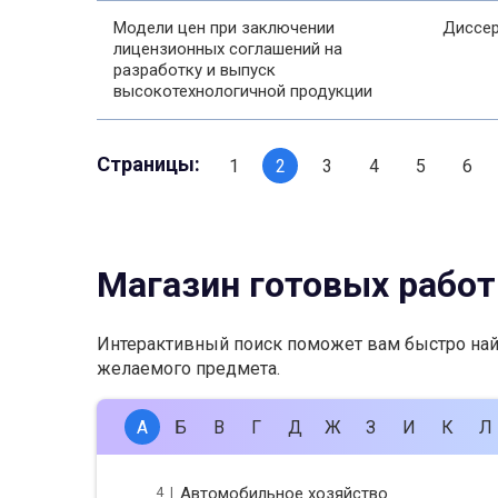
Модели цен при заключении
Диссер
лицензионных соглашений на
разработку и выпуск
высокотехнологичной продукции
Страницы:
1
2
3
4
5
6
Магазин готовых работ
Интерактивный поиск поможет вам быстро на
желаемого предмета.
А
Б
В
Г
Д
Ж
З
И
К
Л
4 |
Автомобильное хозяйство